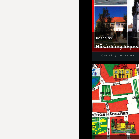
Képeslap
Bősárkány képes
Bősárkány
,
képeslap