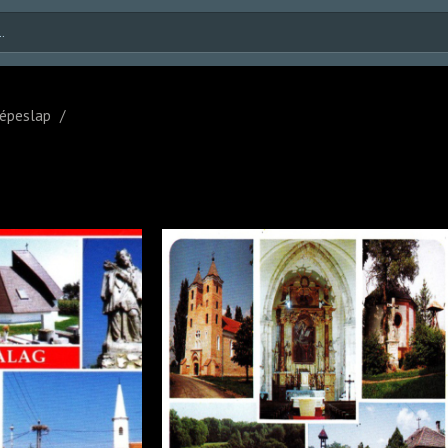
épeslap
/