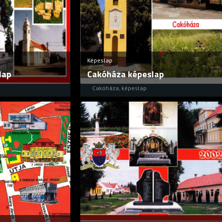
Képeslap
lap
Cakóháza képeslap
Cakóháza
,
képeslap