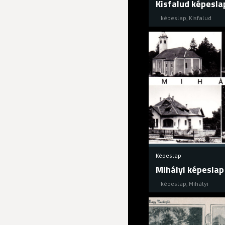
Kisfalud képesla
képeslap
,
Kisfalud
Képeslap
Mihályi képeslap
képeslap
,
Mihályi