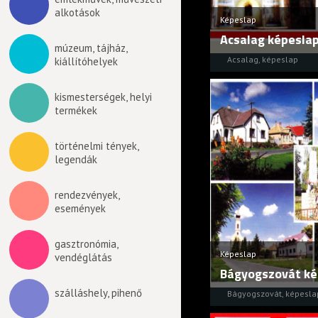
alkotások
Képeslap
Acsalag képesla
múzeum, tájház,
Acsalag
,
képeslap
kiállítóhelyek
kismesterségek, helyi
termékek
történelmi tények,
legendák
rendezvények,
események
gasztronómia,
Képeslap
vendéglátás
Bágyogszovát ké
szálláshely, pihenő
Bágyogszovát
,
képesla