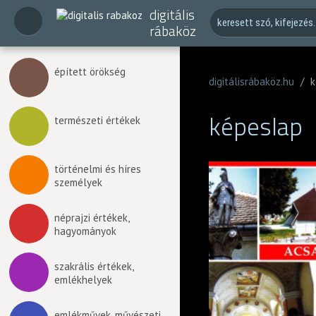
digitális
rábaköz
épített örökség
digitálisrábaköz.hu
/
k
képeslap
természeti értékek
történelmi és híres
személyek
néprajzi értékek,
hagyományok
szakrális értékek,
emlékhelyek
emlékművek, művészeti