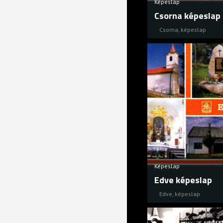
Képeslap
Csorna képeslap
Csorna
,
képeslap
Képeslap
Edve képeslap
Edve
,
képeslap