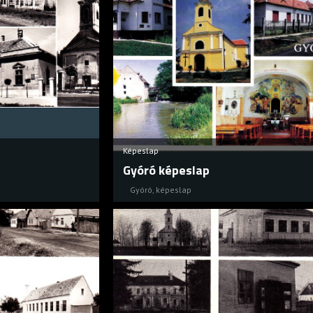
Képeslap
Gyóró képeslap
Gyóró
,
képeslap