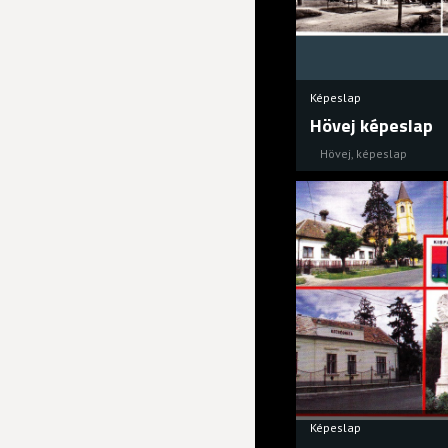
Képeslap
Hövej képeslap
Hövej
,
képeslap
Képeslap