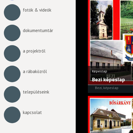
fotók & videók
dokumentumtár
a projektről
a rábaközről
Képeslap
Bezi képeslap
Bezi
,
képeslap
településeink
kapcsolat