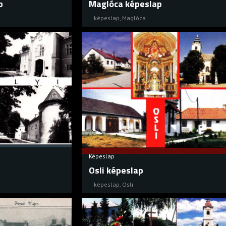
p
Maglóca képeslap
képeslap
,
Maglóca
Képeslap
Osli képeslap
képeslap
,
Osli