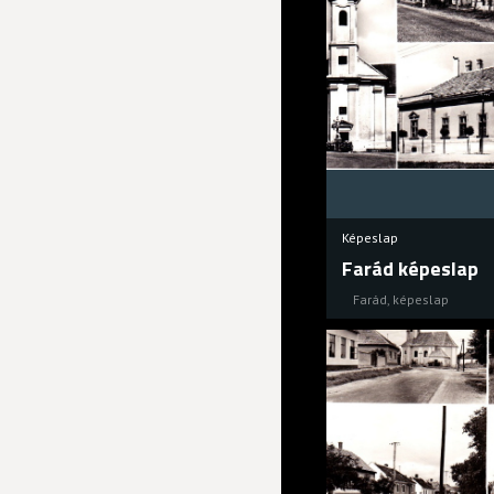
Képeslap
Farád képeslap
Farád
,
képeslap