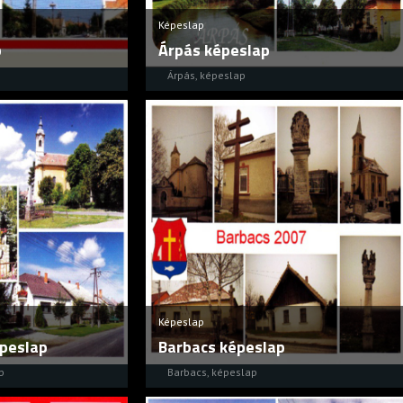
Képeslap
p
Árpás képeslap
Árpás
,
képeslap
Képeslap
peslap
Barbacs képeslap
p
Barbacs
,
képeslap