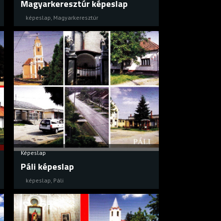
Magyarkeresztúr képeslap
képeslap
,
Magyarkeresztúr
Képeslap
Páli képeslap
képeslap
,
Páli