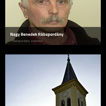
Nagy Benedek Rábapordány
Rábapordány
,
szobrász