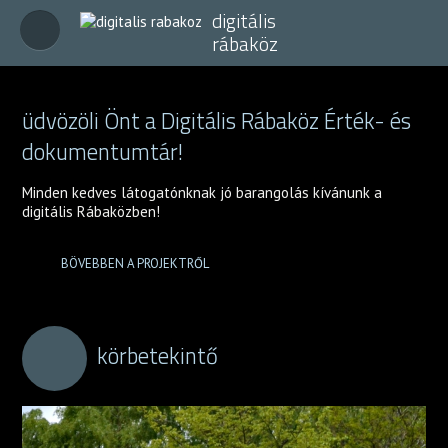
digitális
rábaköz
üdvözöli Önt a Digitális Rábaköz Érték- és
dokumentumtár!
Minden kedves látogatónknak jó barangolás kívánunk a
digitális Rábaközben!
BÖVEBBEN A PROJEKTRŐL
körbetekintő