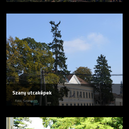
Szany utcaképek
fotó
,
Szany