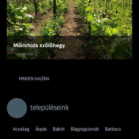
Mórichida szőlőhegy
Mórichida
MINDEN GALÉRIA
településeink
Acsalag
Árpás
Babót
Bágyogszovát
Barbacs