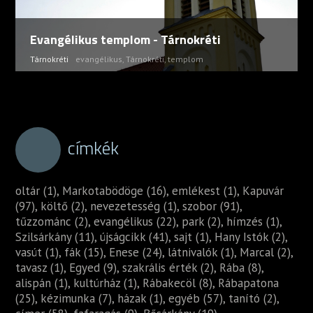
Evangélikus templom - Tárnokréti
Tárnokréti
evangélikus
,
Tárnokréti
,
templom
címkék
oltár (1)
,
Markotabödöge (16)
,
emlékest (1)
,
Kapuvár
(97)
,
költő (2)
,
nevezetesség (1)
,
szobor (91)
,
tűzzománc (2)
,
evangélikus (22)
,
park (2)
,
hímzés (1)
,
Szilsárkány (11)
,
újságcikk (41)
,
sajt (1)
,
Hany Istók (2)
,
vasút (1)
,
fák (15)
,
Enese (24)
,
látnivalók (1)
,
Marcal (2)
,
tavasz (1)
,
Egyed (9)
,
szakrális érték (2)
,
Rába (8)
,
alispán (1)
,
kultúrház (1)
,
Rábakecöl (8)
,
Rábapatona
(25)
,
kézimunka (7)
,
házak (1)
,
egyéb (57)
,
tanító (2)
,