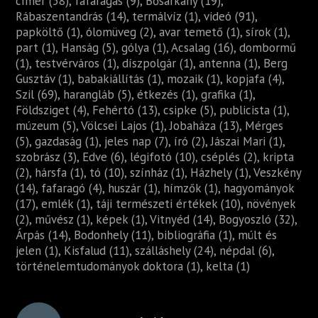
címer (58)
,
fafaragás (9)
,
Bősárkány (19)
,
Rábaszentandrás (14)
,
termálvíz (1)
,
videó (91)
,
papköltő (1)
,
ólomüveg (2)
,
avar temető (1)
,
sírok (1)
,
part (1)
,
Hanság (5)
,
gólya (1)
,
Acsalag (16)
,
dombormű
(1)
,
testvérváros (1)
,
díszpolgár (1)
,
antenna (1)
,
Berg
Gusztáv (1)
,
babakiállítás (1)
,
mozaik (1)
,
kopjafa (4)
,
Szil (69)
,
harangláb (5)
,
étkezés (1)
,
grafika (1)
,
Földsziget (4)
,
Fehértó (13)
,
csipke (5)
,
publicista (1)
,
múzeum (5)
,
Völcsei Lajos (1)
,
Jobaháza (13)
,
Mérges
(5)
,
gazdaság (1)
,
jeles nap (7)
,
író (2)
,
Jászai Mari (1)
,
szobrász (3)
,
Edve (6)
,
légifotó (10)
,
cséplés (2)
,
kripta
(2)
,
hársfa (1)
,
tó (10)
,
színház (1)
,
Házhely (1)
,
Veszkény
(14)
,
fafaragó (4)
,
huszár (1)
,
hímzők (1)
,
hagyományok
(17)
,
emlék (1)
,
táji természeti értékek (10)
,
növények
(2)
,
művész (1)
,
képek (1)
,
Vitnyéd (14)
,
Bogyoszló (32)
,
Árpás (14)
,
Bodonhely (11)
,
bibliográfia (1)
,
múlt és
jelen (1)
,
Kisfalud (11)
,
szálláshely (24)
,
népdal (6)
,
történelemtudományok doktora (1)
,
kelta (1)