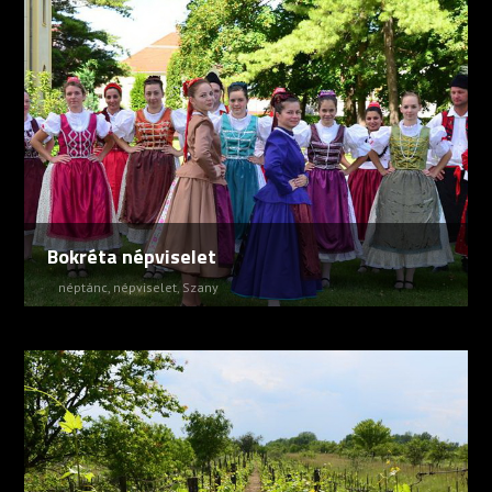
Bokréta népviselet
néptánc
,
népviselet
,
Szany