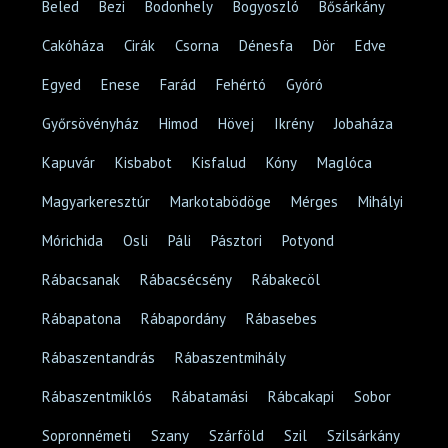
Beled
Bezi
Bodonhely
Bogyoszló
Bősárkány
Cakóháza
Cirák
Csorna
Dénesfa
Dör
Edve
Egyed
Enese
Farád
Fehértó
Gyóró
Győrsövényház
Himod
Hövej
Ikrény
Jobaháza
Kapuvár
Kisbabot
Kisfalud
Kóny
Maglóca
Magyarkeresztúr
Markotabödöge
Mérges
Mihályi
Mórichida
Osli
Páli
Pásztori
Potyond
Rábacsanak
Rábacsécsény
Rábakecöl
Rábapatona
Rábapordány
Rábasebes
Rábaszentandrás
Rábaszentmihály
Rábaszentmiklós
Rábatamási
Rábcakapi
Sobor
Sopronnémeti
Szany
Szárföld
Szil
Szilsárkány