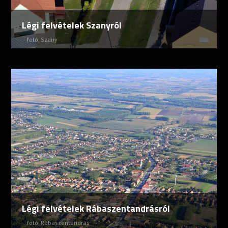
Légi felvételek Szanyról
fotó
,
Szany
Légi felvételek Rábaszentandrásról
fotó
,
Rábaszentandrás