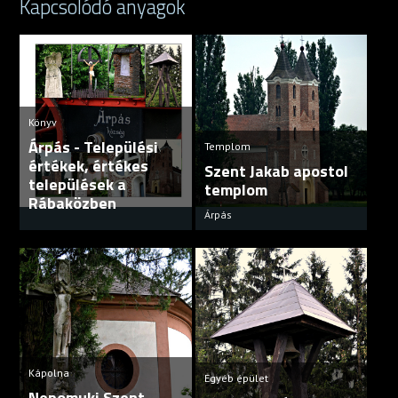
Kapcsolódó anyagok
Könyv
Árpás - Települési
Templom
értékek, értékes
Szent Jakab apostol
települések a
templom
Rábaközben
Árpás
Kápolna
Egyéb épület
Nepomuki Szent