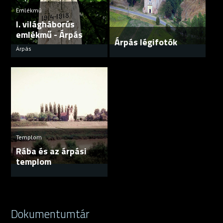
Emlékmű
I. világháborús
emlékmű - Árpás
Árpás légifotók
Árpás
Templom
Rába és az árpási
templom
Dokumentumtár