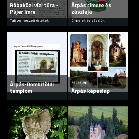
Rábaközi vízi túra -
Árpás címere és
Pájer Imre
zászlaja
Táji természeti értékek
Címerek és zászlók
Képeslap
Árpás-Dombiföldi
templom
Árpás képeslap