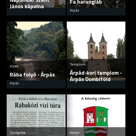
Fa harangláb
János kápolna
Árpás
Templom
Vizek
Árpád-kori templom -
Rába folyó - Árpás
Árpás Dombiföld
Árpás
Újságcikk
Könyv