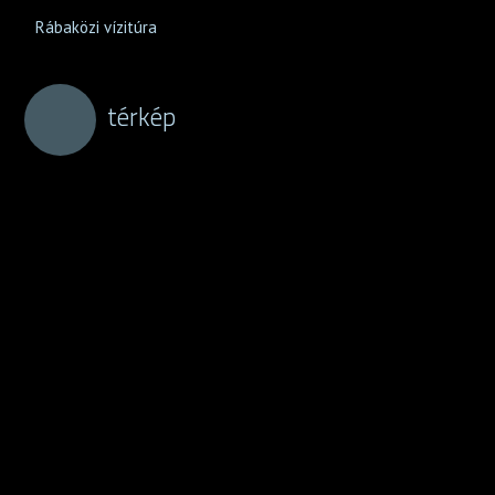
Rábaközi vízitúra
térkép