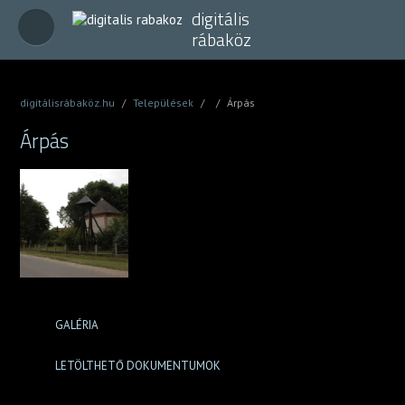
digitális
rábaköz
digitálisrábaköz.hu
/
Települések
/
/
Árpás
Árpás
GALÉRIA
LETÖLTHETŐ DOKUMENTUMOK