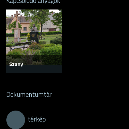
Kapcsolódó anyagok
Szany
Dokumentumtár
térkép