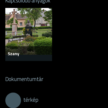
Kapcsolódó anyagok
Szany
Dokumentumtár
térkép