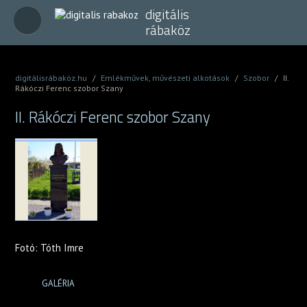
digitális
rábaköz
digitálisrábaköz.hu
/
Emlékművek, művészeti alkotások
/
Szobor
/
II.
Rákóczi Ferenc szobor Szany
II. Rákóczi Ferenc szobor Szany
Fotó: Tóth Imre
GALÉRIA