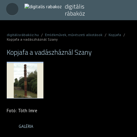
digitális
rábaköz
digitálisrábaköz.hu
/
Emlékművek, művészeti alkotások
/
Kopjafa
/
Kopjafa a vadászháznál Szany
Kopjafa a vadászháznál Szany
Fotó: Tóth Imre
GALÉRIA