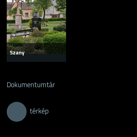
Szany
Dokumentumtár
térkép