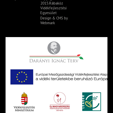
2015.Rábaköz
Vidékfejlesztési
Egyesület
Design & CMS by
Webmark