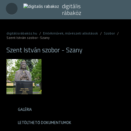
digitális
rábaköz
digitálisrábaköz.hu
/
Emlékművek, művészeti alkotások
/
Szobor
/
Szent István szobor - Szany
Szent István szobor - Szany
GALÉRIA
LETÖLTHETŐ DOKUMENTUMOK