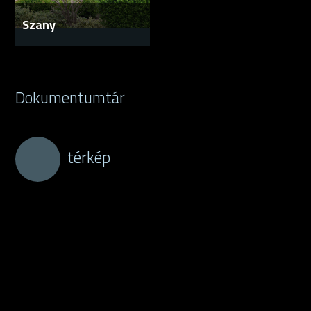
Szany
Dokumentumtár
térkép