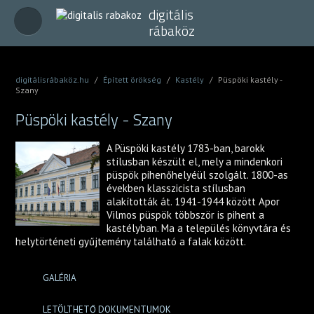
digitális
rábaköz
digitálisrábaköz.hu
/
Épített örökség
/
Kastély
/
Püspöki kastély -
Szany
Püspöki kastély - Szany
A Püspöki kastély 1783-ban, barokk
stílusban készült el, mely a mindenkori
püspök pihenőhelyéül szolgált. 1800-as
években klasszicista stílusban
alakították át. 1941-1944 között Apor
Vilmos püspök többször is pihent a
kastélyban. Ma a település könyvtára és
helytörténeti gyűjtemény található a falak között.
GALÉRIA
LETÖLTHETŐ DOKUMENTUMOK