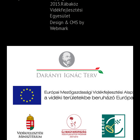
2015.Rábaköz
Vidékfejlesztési
Egyesület
Design & CMS by
Webmark