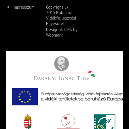
Impresszum
Copyright ©
2015.Rábaköz
Vidékfejlesztési
Egyesület
Design & CMS by
Webmark