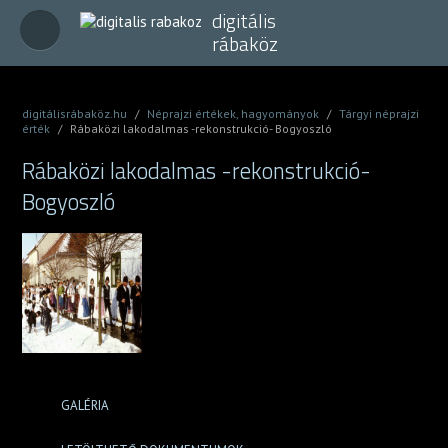
digitális
rábaköz
digitálisrábaköz.hu
/
Néprajzi értékek, hagyományok
/
Tárgyi néprajzi
érték
/
Rábaközi lakodalmas -rekonstrukció- Bogyoszló
Rábaközi lakodalmas -rekonstrukció-
Bogyoszló
GALÉRIA