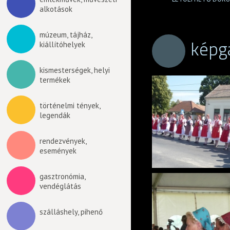
alkotások
múzeum, tájház,
képga
kiállítóhelyek
kismesterségek, helyi
termékek
történelmi tények,
legendák
rendezvények,
események
gasztronómia,
vendéglátás
szálláshely, pihenő