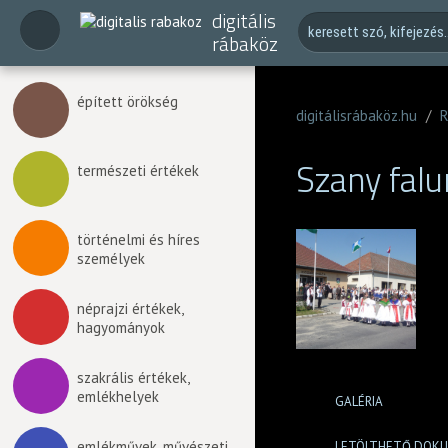
digitális
rábaköz
épített örökség
digitálisrábaköz.hu
/
R
Szany fal
természeti értékek
történelmi és híres
személyek
néprajzi értékek,
hagyományok
szakrális értékek,
emlékhelyek
GALÉRIA
emlékművek, művészeti
LETÖLTHETŐ DOK